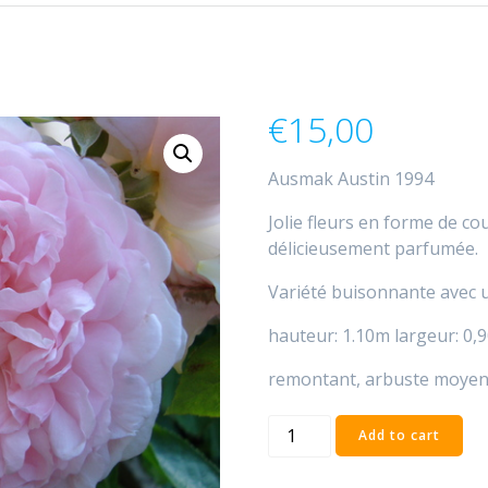
€
15,00
Ausmak Austin 1994
Jolie fleurs en forme de co
délicieusement parfumée.
Variété buisonnante avec un
hauteur: 1.10m largeur: 0,
remontant, arbuste moye
Eglantyne
Add to cart
quantity