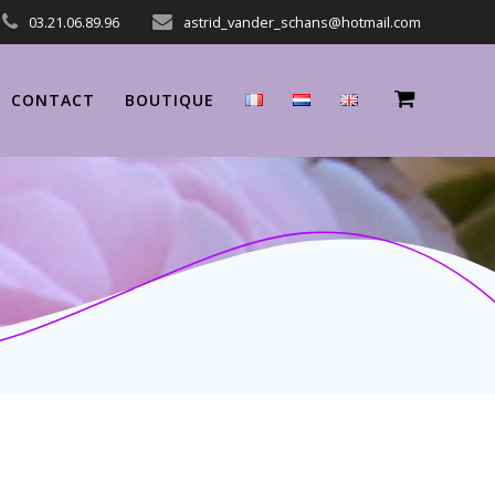
03.21.06.89.96
astrid_vander_schans@hotmail.com
CONTACT
BOUTIQUE