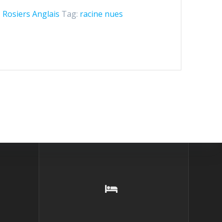
,
Rosiers Anglais
Tag:
racine nues