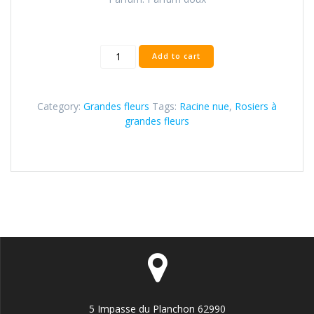
Leo
Add to cart
Ferré
quantity
Category:
Grandes fleurs
Tags:
Racine nue
,
Rosiers à
grandes fleurs
5 Impasse du Planchon 62990